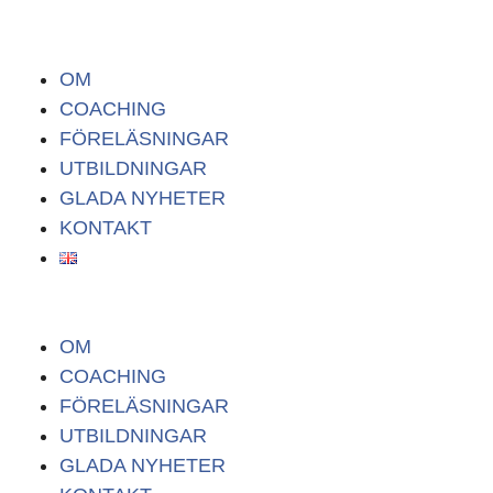
Hoppa
Menu
Menu
Menu
Sök
till
efter:
innehåll
OM
COACHING
FÖRELÄSNINGAR
UTBILDNINGAR
GLADA NYHETER
KONTAKT
OM
COACHING
FÖRELÄSNINGAR
UTBILDNINGAR
GLADA NYHETER