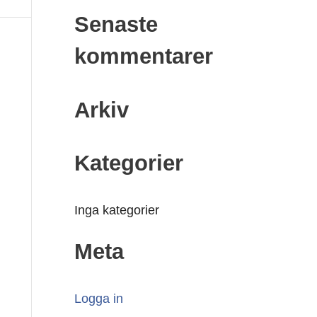
ö
Senaste
k
kommentarer
e
f
Arkiv
t
e
r
Kategorier
:
Inga kategorier
Meta
Logga in