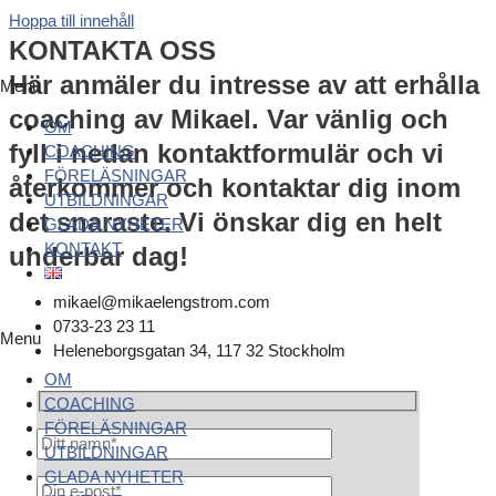
Hoppa till innehåll
KONTAKTA OSS
Här anmäler du intresse av att erhålla
Menu
coaching av Mikael. Var vänlig och
OM
fyll i nedan kontaktformulär och vi
COACHING
FÖRELÄSNINGAR
återkommer och kontaktar dig inom
UTBILDNINGAR
det snaraste. Vi önskar dig en helt
GLADA NYHETER
KONTAKT
underbar dag!
mikael@mikaelengstrom.com
0733-23 23 11
Menu
Heleneborgsgatan 34, 117 32 Stockholm
OM
COACHING
FÖRELÄSNINGAR
UTBILDNINGAR
GLADA NYHETER