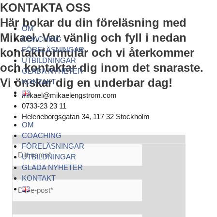
Hoppa
Menu
Menu
Menu
KONTAKTA OSS
till
Här bokar du din föreläsning med
innehåll
OM
Mikael. Var vänlig och fyll i nedan
COACHING
FÖRELÄSNINGAR
kontaktformulär och vi återkommer
UTBILDNINGAR
och kontaktar dig inom det snaraste.
GLADA NYHETER
Vi önskar dig en underbar dag!
KONTAKT
mikael@mikaelengstrom.com
0733-23 23 11
Heleneborgsgatan 34, 117 32 Stockholm
OM
COACHING
FÖRELÄSNINGAR
UTBILDNINGAR
GLADA NYHETER
KONTAKT