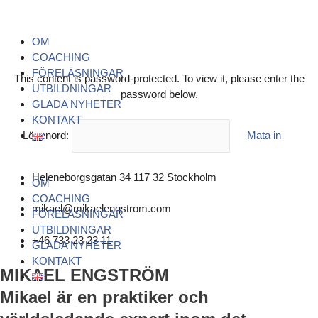
Hoppa
Menu
Menu
Menu
till
innehåll
OM
COACHING
FÖRELÄSNINGAR
This content is password-protected. To view it, please enter the
UTBILDNINGAR
password below.
GLADA NYHETER
KONTAKT
Lösenord:
Heleneborgsgatan 34 117 32 Stockholm
OM
COACHING
mikael@mikaelengstrom.com
FÖRELÄSNINGAR
UTBILDNINGAR
+46 733 23 23 11
GLADA NYHETER
KONTAKT
MIKAEL ENGSTRÖM
Mikael är en praktiker och