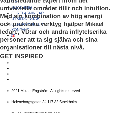
världsledande expert inom det
OM
universella området tillit och intuition.
COACHING
FÖRELÄSNINGAR
Med sin kombination av hög energi
UTBILDNINGAR
och praktiska verktyg hjälper Mikael
GLADA NYHETER
KONTAKT
ledare, VD:ar och andra inflytelserika
personer att ta sig själva och sina
organisationer till nästa nivå.
GET INSPIRED
2021 Mikael Engström. All rights reserved
Heleneborgsgatan 34 117 32 Stockholm