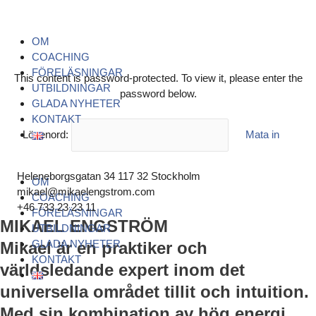
Hoppa
Menu
Menu
Menu
till
innehåll
OM
COACHING
FÖRELÄSNINGAR
This content is password-protected. To view it, please enter the
UTBILDNINGAR
password below.
GLADA NYHETER
KONTAKT
Lösenord:
Heleneborgsgatan 34 117 32 Stockholm
OM
mikael@mikaelengstrom.com
COACHING
+46 733 23 23 11
FÖRELÄSNINGAR
MIKAEL ENGSTRÖM
UTBILDNINGAR
GLADA NYHETER
Mikael är en praktiker och
KONTAKT
världsledande expert inom det
universella området tillit och intuition.
Med sin kombination av hög energi