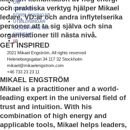
OM
och praktiska verktyg hjälper Mikael
COACHING
FÖRELÄSNINGAR
ledare, VD:ar och andra inflytelserika
UTBILDNINGAR
personer att ta sig själva och sina
GLADA NYHETER
organisationer till nästa nivå.
KONTAKT
GET INSPIRED
2021 Mikael Engström. All rights reserved
Heleneborgsgatan 34 117 32 Stockholm
mikael@mikaelengstrom.com
+46 733 23 23 11
MIKAEL ENGSTRÖM
Mikael is a practitioner and a world-
leading expert in the universal field of
trust and intuition. With his
combination of high energy and
applicable tools, Mikael helps leaders,