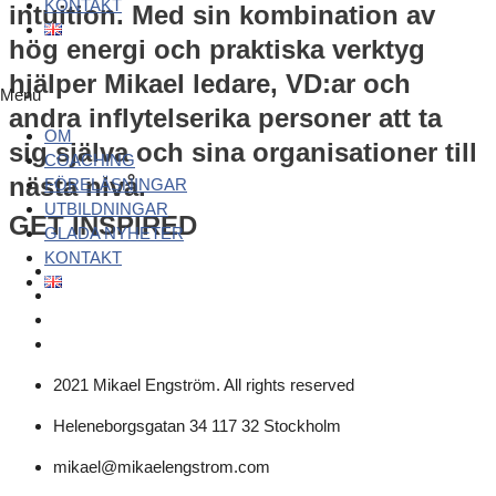
KONTAKT
intuition. Med sin kombination av
hög energi och praktiska verktyg
hjälper Mikael ledare, VD:ar och
Menu
andra inflytelserika personer att ta
OM
sig själva och sina organisationer till
COACHING
nästa nivå.
FÖRELÄSNINGAR
UTBILDNINGAR
GET INSPIRED
GLADA NYHETER
KONTAKT
2021 Mikael Engström. All rights reserved
Heleneborgsgatan 34 117 32 Stockholm
mikael@mikaelengstrom.com