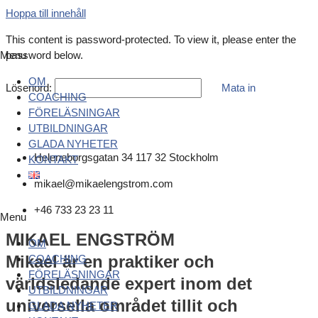
Hoppa till innehåll
This content is password-protected. To view it, please enter the
Menu
password below.
OM
Lösenord:
COACHING
FÖRELÄSNINGAR
UTBILDNINGAR
GLADA NYHETER
Heleneborgsgatan 34 117 32 Stockholm
KONTAKT
mikael@mikaelengstrom.com
+46 733 23 23 11
Menu
MIKAEL ENGSTRÖM
OM
Mikael är en praktiker och
COACHING
FÖRELÄSNINGAR
världsledande expert inom det
UTBILDNINGAR
universella området tillit och
GLADA NYHETER